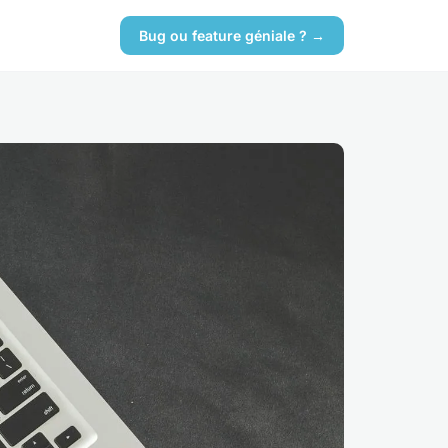
Bug ou feature géniale ? →