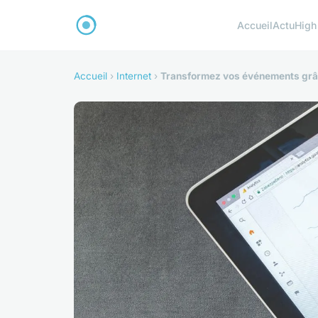
Accueil
Actu
High
Accueil
›
Internet
›
Transformez vos événements grâc