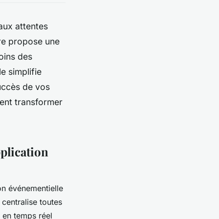
aux attentes
ire propose une
oins des
e simplifie
succès de vos
ment transformer
plication
on événementielle
 centralise toutes
s en temps réel