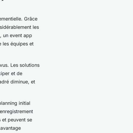
nementielle. Grâce
nsidérablement les
, un event app
e les équipes et
vus. Les solutions
ciper et de
adré diminue, et
anning initial
’enregistrement
s et peuvent se
n avantage