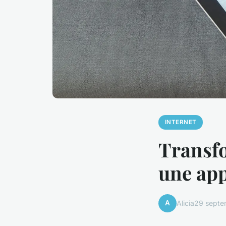
INTERNET
Transf
une app
A
Alicia
29 septe