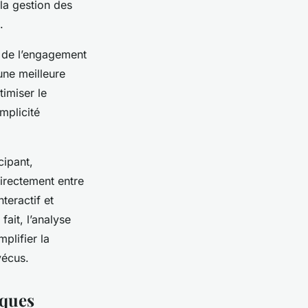
 la gestion des
.
e de l’engagement
une meilleure
timiser le
mplicité
cipant,
irectement entre
teractif et
fait, l’analyse
plifier la
vécus.
iques