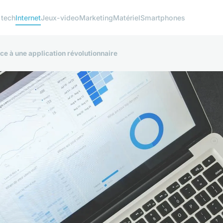
 tech
Internet
Jeux-video
Marketing
Matériel
Smartphones
e à une application révolutionnaire