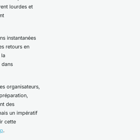
ent lourdes et
nt
ons instantanées
es retours en
 la
s dans
es organisateurs,
 préparation,
ent des
mais un impératif
r cette
pp
.