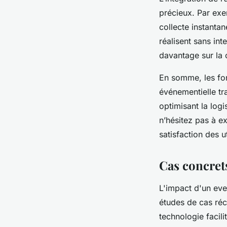
précieux. Par exe
collecte instanta
réalisent sans in
davantage sur la 
En somme, les fon
événementielle tr
optimisant la logi
n’hésitez pas à e
satisfaction des ut
Cas concret
L'impact d'un eve
études de cas réce
technologie facili