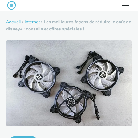
Accueil
›
Internet
›
Les meilleures façons de réduire le coût de
disney+ : conseils et offres spéciales !