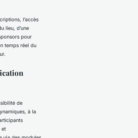
criptions, l’accès
du lieu, d’une
sponsors pour
 en temps réel du
ur.
ication
ibilité de
ynamiques, à la
rticipants
 et
le via des modules