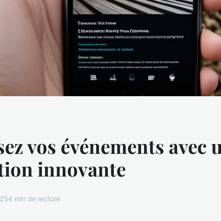
ez vos événements avec 
tion innovante
025
4 min de lecture