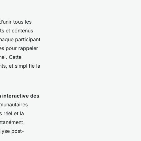
’unir tous les
nts et contenus
chaque participant
es pour rappeler
nel. Cette
s, et simplifie la
 interactive des
mmunautaires
 réel et la
antanément
alyse post-