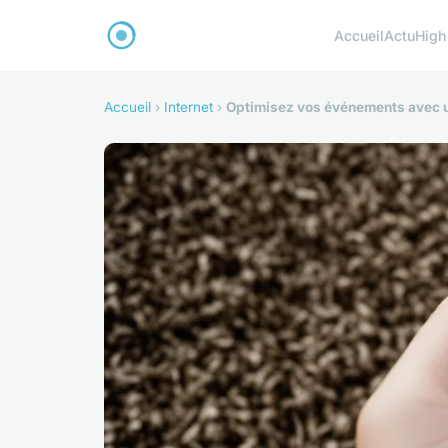
Accueil
Actu
High
Accueil
›
Internet
›
Optimisez vos événements avec u