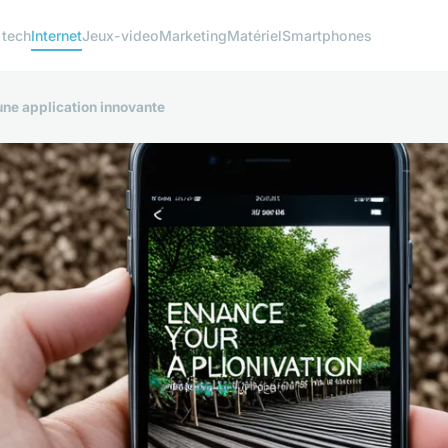
 tech
Internet
Jeux-video
Marketing
Matériel
Smartphones
ne application innovante