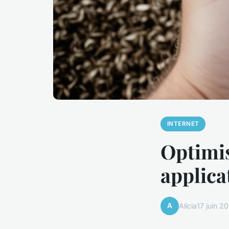
INTERNET
Optimis
applica
A
Alicia
17 juin 2