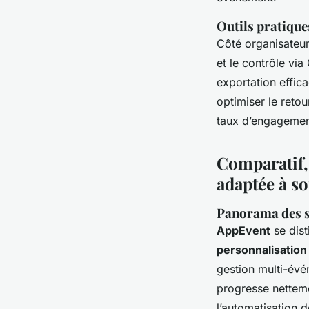
Outils pratique
Côté organisateu
et le contrôle via
exportation effi
optimiser le retou
taux d’engagement
Comparatif, 
adaptée à s
Panorama des so
AppEvent
se dist
personnalisatio
gestion multi-évé
progresse netteme
l’automatisation 