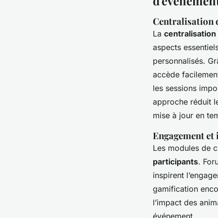
d'événemen
Centralisation
La
centralisatio
aspects essentiel
personnalisés. Grâ
accède facilement
les sessions impor
approche réduit le
mise à jour en te
Engagement et i
Les modules de ch
participants
. For
inspirent l’engag
gamification enco
l’impact des anim
événement.