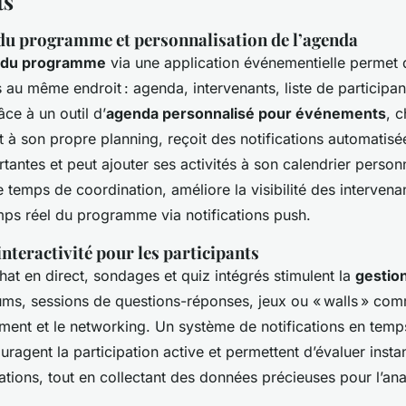
ts
 du programme et personnalisation de l’agenda
n du programme
via une application événementielle permet d
s au même endroit : agenda, intervenants, liste de participa
ce à un outil d’
agenda personnalisé pour événements
, 
 à son propre planning, reçoit des notifications automatisé
tantes et peut ajouter ses activités à son calendrier person
 temps de coordination, améliore la visibilité des intervenant
mps réel du programme via notifications push.
nteractivité pour les participants
at en direct, sondages et quiz intégrés stimulent la
gestion
ums, sessions de questions-réponses, jeux ou « walls » co
ement et le networking. Un système de notifications en temps
uragent la participation active et permettent d’évaluer inst
ations, tout en collectant des données précieuses pour l’an