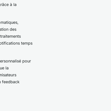
grâce à la
omatiques,
estion des
 traitements
otifications temps
 personnalisé pour
ue la
nisateurs
un feedback