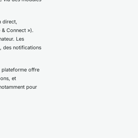
 direct,
e & Connect »).
nateur. Les
, des notifications
a plateforme offre
ions, et
, notamment pour