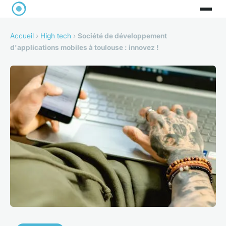
Accueil
›
High tech
›
Société de développement
d'applications mobiles à toulouse : innovez !