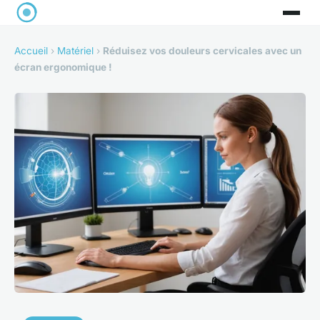
Accueil
›
Matériel
›
Réduisez vos douleurs cervicales avec un
écran ergonomique !