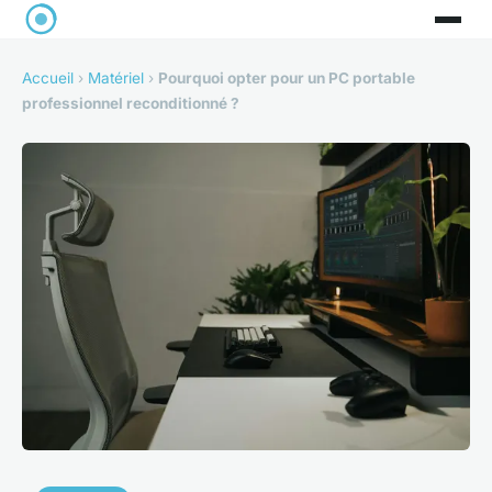
Accueil
›
Matériel
›
Pourquoi opter pour un PC portable
professionnel reconditionné ?